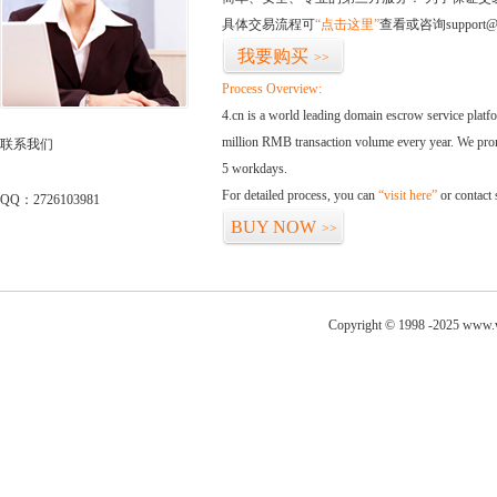
具体交易流程可
“点击这里”
查看或咨询support@
我要购买
>>
Process Overview:
4.cn is a world leading domain escrow service plat
million RMB transaction volume every year. We promi
联系我们
5 workdays.
For detailed process, you can
“visit here”
or contact
QQ：2726103981
BUY NOW
>>
Copyright © 1998 -2025 www.wi